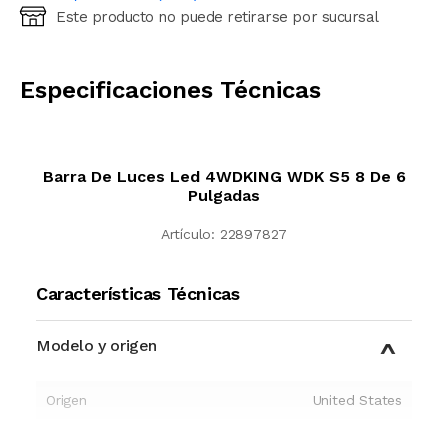
Este producto no puede retirarse por sucursal
Ingresá código postal (sólo números)
CALCULAR
Especificaciones Técnicas
Barra De Luces Led 4WDKING WDK S5 8 De 6
Pulgadas
Artículo:
22897827
Características Técnicas
Modelo y origen
Origen
United States