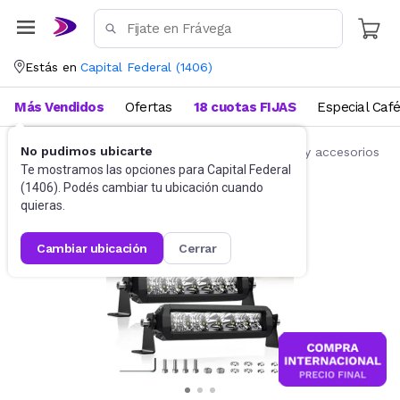
Estás en
Capital Federal
(
1406
)
Más Vendidos
Ofertas
18 cuotas FIJAS
Especial Caf
No pudimos ubicarte
Accesorios para autos y motos
Repuestos y accesorios
Te mostramos las opciones para
Capital Federal
(
1406
). Podés cambiar tu ubicación cuando
quieras.
cambiar ubicación
cerrar