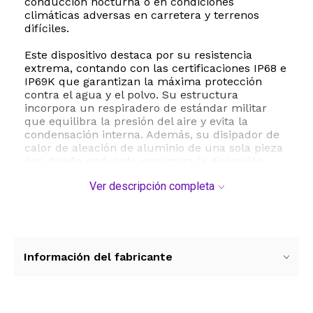
conducción nocturna o en condiciones
climáticas adversas en carretera y terrenos
difíciles.
Este dispositivo destaca por su resistencia
extrema, contando con las certificaciones IP68 e
IP69K que garantizan la máxima protección
contra el agua y el polvo. Su estructura
incorpora un respiradero de estándar militar
que equilibra la presión del aire y evita la
condensación interna. Además, su disipador de
calor de aleación de aluminio de una sola pieza
con diseño ondulado maximiza la disipación
térmica, prolongando la vida útil de los LEDs por
Ver descripción completa
encima de las 50.000 horas de uso continuo.
La seguridad eléctrica está garantizada gracias
a su circuito con protección de temperatura,
diseño antiestático y sistema anti reversa,
evitando cualquier tipo de interferencia
Información del fabricante
electromagnética con la radio u otros
componentes electrónicos de tu vehículo. Con
un voltaje de funcionamiento de 12 Voltios de
corriente continua, es un accesorio versátil y de