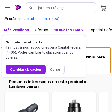
Estás en
Capital Federal
(
1406
)
Más Vendidos
Ofertas
18 cuotas FIJAS
Especial Caf
No pudimos ubicarte
Accesorios
Conectividad
Te mostramos las opciones para
Capital Federal
(
1406
). Podés cambiar tu ubicación cuando
Este producto no se encuentra disponible para
quieras.
tu ubicación
cambiar ubicación
cerrar
Personas interesadas en este producto
también vieron