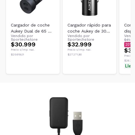
Cargador de coche
Cargador rápido para
Conve
Aukey Dual de 65 W
coche Aukey de 30
displ
Vendido por
Vendido por
Vendi
y 2 puertos
W
4K N
Sportechstore
Sportechstore
$41.46
$30.999
$32.999
NSMI
20
$33
Precio s/imp. nac.
Precio s/imp. nac.
$25.619,01
$27.271,90
Precio s
$26.202
Lleg