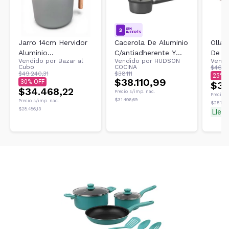
Jarro 14cm Hervidor
Cacerola De Aluminio
Olla
Aluminio
C/antiadherente Y
De A
Vendido por
Bazar al
Vendido por
HUDSON
Vendi
Antiadherente
Mango 18cm Daily
Antia
Cubo
COCINA
$46.9
Granito Hudson
Tapa 
$49.240,31
$38.111
25
$38.110,99
30
GRS27
$35
$34.468,22
Precio s/imp. nac.
Precio s
$31.496,69
Precio s/imp. nac.
$25.159
$28.486,13
Lleg