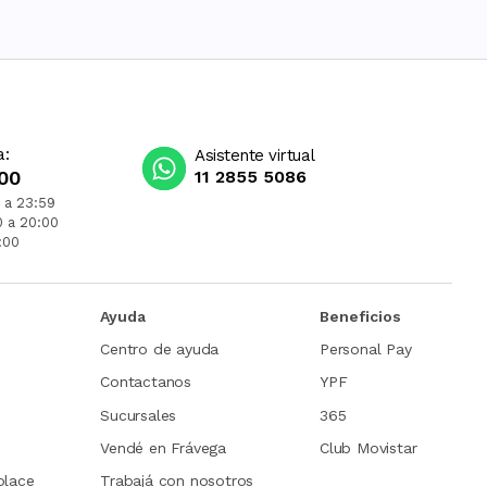
a:
Asistente virtual
00
11 2855 5086
 a 23:59
0 a 20:00
:00
Ayuda
Beneficios
Centro de ayuda
Personal Pay
Contactanos
YPF
Sucursales
365
Vendé en Frávega
Club Movistar
place
Trabajá con nosotros