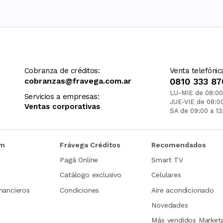
Cobranza de créditos:
Venta telefónic
cobranzas@fravega.com.ar
0810 333 87
LU-MIE de 08:00
Servicios a empresas:
JUE-VIE de 08:0
Ventas corporativas
SA de 09:00 a 13
om
Frávega Créditos
Recomendados
Pagá Online
Smart TV
Catálogo exclusivo
Celulares
nancieros
Condiciones
Aire acondicionado
Novedades
Más vendidos Market