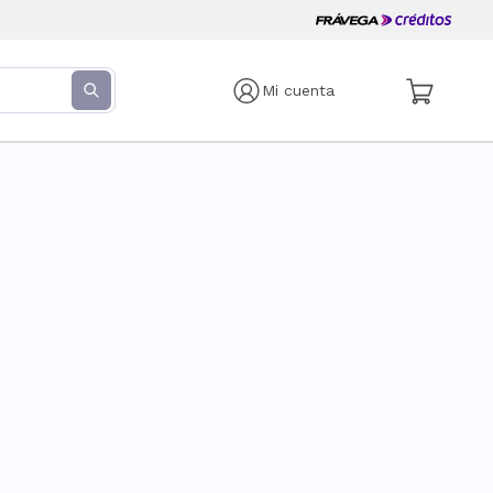
Mi cuenta
s