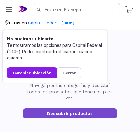
Estás en
Capital Federal
(
1406
)
No pudimos ubicarte
Te mostramos las opciones para
Capital Federal
(
1406
). Podés cambiar tu ubicación cuando
quieras.
cambiar ubicación
cerrar
La página no existe
Navegá por las categorías y descubrí
todos los productos que tenemos para
vos.
Descubrir productos