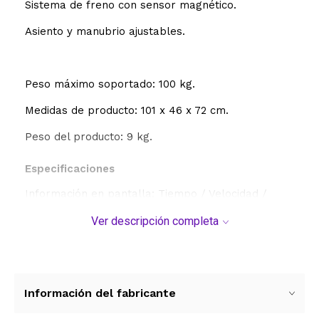
Sistema de freno con sensor magnético.
Asiento y manubrio ajustables.
Peso máximo soportado: 100 kg.
Medidas de producto: 101 x 46 x 72 cm.
Peso del producto: 9 kg.
Especificaciones
Información en pantalla: Tiempo / Velocidad /
Distancia / Calorías / Scan
Ver descripción completa
Computadora: Sí
Display digital: Sí
Cantidad de funciones del display: 5
Información del fabricante
Peso máximo soportado: 100 kg