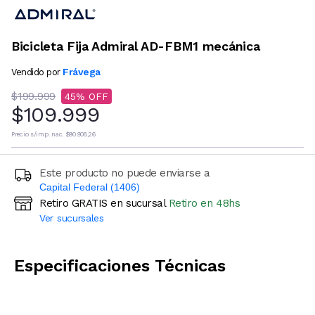
Bicicleta Fija Admiral AD-FBM1 mecánica
Frávega
Vendido por
$199.999
45
$109.999
Precio s/imp. nac.
$90.908,26
Este producto no puede enviarse a
Capital Federal (1406)
Retiro GRATIS en sucursal
Retiro en 48hs
Ingresá código postal (sólo números)
Ver sucursales
CALCULAR
Especificaciones Técnicas