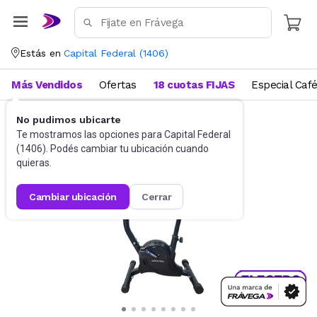
Estás en
Capital Federal
(
1406
)
Más Vendidos
Ofertas
18 cuotas FIJAS
Especial Caf
No pudimos ubicarte
Fitness
Bicicletas fijas
Te mostramos las opciones para
Capital Federal
(
1406
). Podés cambiar tu ubicación cuando
quieras.
cambiar ubicación
cerrar