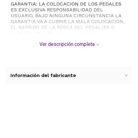
GARANTIA: LA COLOCACION DE LOS PEDALES
ES EXCLUSIVA RESPONSABILIDAD DEL
USUARIO, BAJO NINGUNA CIRCUNSTANCIA LA
GARANTIA VA A CUBRIR LA MALA COLOCACION,
EL BARRIDO DE LA ROSCA DEL PEDAL/ES O
LA/S PALANCA/S.
PEDAL DERECHO IDENTIFICADO CON LA LETRA
Ver descripción completa
R - ROSCA DERECHA
PEDAL IZQUIERDO IDENTIFICADO CON LA
LETRA L - ROSCA IZQUIERDA
-IMAGEN ILUSTRATIVA, LOS ACCESORIOS
PUEDEN VARIAR SEGÚN PARTIDA
Información del fabricante
EL ENSAMBLADO Y REGULADO FINAL LO DEBE
HACER UN BICICLETERO, LA GARANTIA NO
CUBRE REGULADO Y PUESTA A PUNTO DE LAS
MISMAS.
Ver más contenido