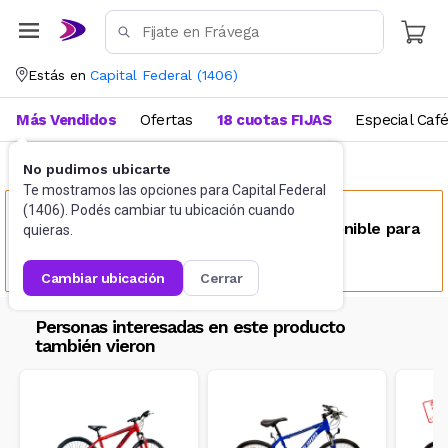
Estás en
Capital Federal
(
1406
)
Más Vendidos
Ofertas
18 cuotas FIJAS
Especial Caf
No pudimos ubicarte
Deportes y fitness
Bicicletas
Te mostramos las opciones para
Capital Federal
(
1406
). Podés cambiar tu ubicación cuando
Este producto no se encuentra disponible para
quieras.
tu ubicación
cambiar ubicación
cerrar
Personas interesadas en este producto
también vieron