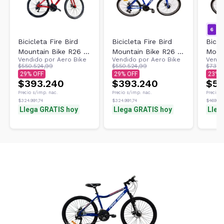
Bicicleta Fire Bird
Bicicleta Fire Bird
Bicic
Mountain Bike R26 -
Mountain Bike R26 -
Moun
Vendido por
Aero Bike
Vendido por
Aero Bike
Vendi
21v Ltwoo Freno A
21v Ltwoo Freno A
21v 
$550.524,99
$550.524,99
$738.
Disco ROJO
Disco Azul
Disco
29
29
23
$393.240
$393.240
$56
Precio s/imp. nac.
Precio s/imp. nac.
Precio s
$324.991,74
$324.991,74
$469.681
Llega GRATIS hoy
Llega GRATIS hoy
Lleg