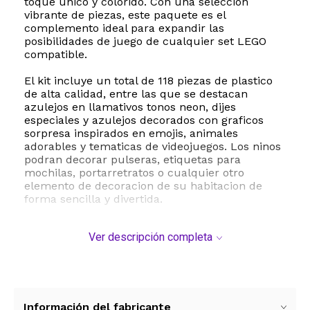
toque unico y colorido. Con una seleccion
vibrante de piezas, este paquete es el
complemento ideal para expandir las
posibilidades de juego de cualquier set LEGO
compatible.
El kit incluye un total de 118 piezas de plastico
de alta calidad, entre las que se destacan
azulejos en llamativos tonos neon, dijes
especiales y azulejos decorados con graficos
sorpresa inspirados en emojis, animales
adorables y tematicas de videojuegos. Los ninos
podran decorar pulseras, etiquetas para
mochilas, portarretratos o cualquier otro
elemento de decoracion de su habitacion de
forma sencilla y divertida.
Este producto fomenta el desarrollo de
Ver descripción completa
habilidades motoras finas, la concentracion y la
libre expresion a traves del diseno
personalizado. Al no requerir herramientas
complejas, la diversion comienza desde el
momento en que se abre la bolsa, permitiendo a
los jovenes disenadores crear, deshacer y volver
Información del fabricante