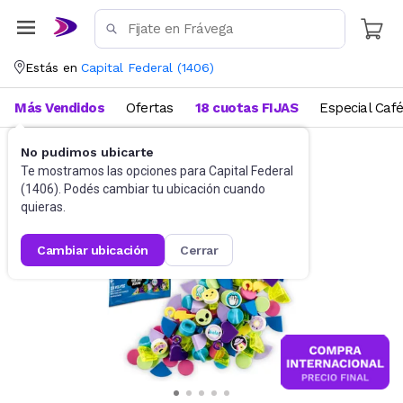
Estás en
Capital Federal
(
1406
)
Más Vendidos
Ofertas
18 cuotas FIJAS
Especial Caf
No pudimos ubicarte
Juguetes y Juegos
Bloques y Construcción
Te mostramos las opciones para
Capital Federal
(
1406
). Podés cambiar tu ubicación cuando
quieras.
cambiar ubicación
cerrar