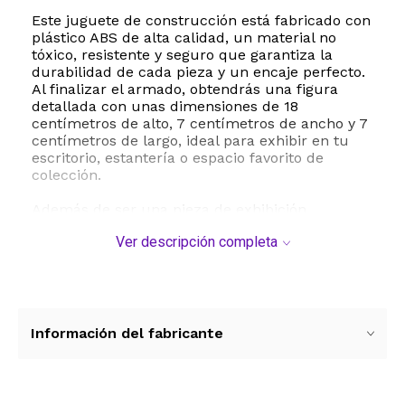
Este juguete de construcción está fabricado con
plástico ABS de alta calidad, un material no
tóxico, resistente y seguro que garantiza la
durabilidad de cada pieza y un encaje perfecto.
Al finalizar el armado, obtendrás una figura
detallada con unas dimensiones de 18
centímetros de alto, 7 centímetros de ancho y 7
centímetros de largo, ideal para exhibir en tu
escritorio, estantería o espacio favorito de
colección.
Además de ser una pieza de exhibición
espectacular, este set fomenta habilidades
Ver descripción completa
cognitivas y de motricidad fina, promoviendo el
enfoque STEM mediante el juego manual y la
resolución de problemas. El empaque incluye
un manual de instrucciones detallado que te
guiará paso a paso en el proceso de
ensamblado. Es el regalo perfecto para
Información del fabricante
cumpleaños, festividades o simplemente para
consentir a un verdadero fanático del anime y
los bloques de construcción.