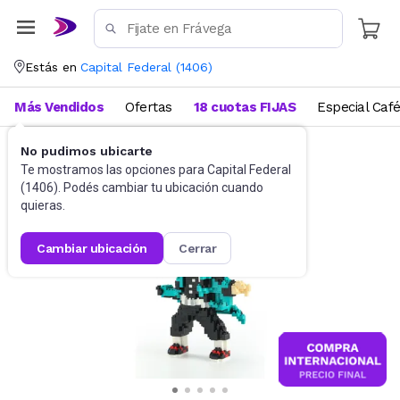
Estás en
Capital Federal
(
1406
)
Más Vendidos
Ofertas
18 cuotas FIJAS
Especial Caf
No pudimos ubicarte
Juguetes y Juegos
Bloques y Construcción
Te mostramos las opciones para
Capital Federal
(
1406
). Podés cambiar tu ubicación cuando
quieras.
cambiar ubicación
cerrar