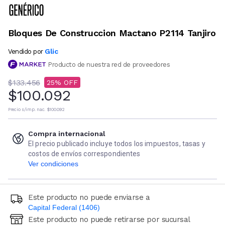
Bloques De Construccion Mactano P2114 Tanjiro
Glic
Vendido por
Producto de nuestra red de proveedores
$133.456
25
$100.092
Precio s/imp. nac.
$100.092
Compra internacional
El precio publicado incluye todos los impuestos, tasas y
costos de envíos correspondientes
Ver condiciones
Este producto no puede enviarse a
Capital Federal (1406)
Este producto no puede retirarse por sucursal
Ingresá código postal (sólo números)