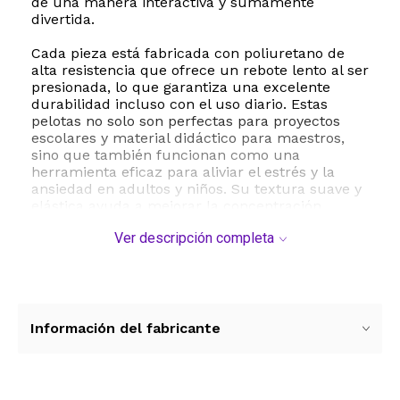
de una manera interactiva y sumamente
divertida.
Cada pieza está fabricada con poliuretano de
alta resistencia que ofrece un rebote lento al ser
presionada, lo que garantiza una excelente
durabilidad incluso con el uso diario. Estas
pelotas no solo son perfectas para proyectos
escolares y material didáctico para maestros,
sino que también funcionan como una
herramienta eficaz para aliviar el estrés y la
ansiedad en adultos y niños. Su textura suave y
elástica ayuda a mejorar la concentración,
liberar tensiones y realizar ejercicios de
Ver descripción completa
rehabilitación para las manos.
Con un peso ligero de solo 0.16 kilogramos y un
tamaño de empaque muy práctico, este set
multicolor es el regalo perfecto para fiestas
temáticas espaciales, cumpleaños o como
Información del fabricante
material de apoyo en el aula. Fomenta la
curiosidad científica de los más jóvenes
mientras disfrutan de un juguete seguro,
didáctico y sumamente entretenido.