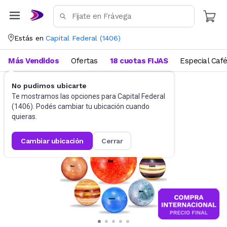
Estás en
Capital Federal
(
1406
)
Más Vendidos
Ofertas
18 cuotas FIJAS
Especial Caf
No pudimos ubicarte
Didácticos
Para niños
Te mostramos las opciones para
Capital Federal
(
1406
). Podés cambiar tu ubicación cuando
quieras.
cambiar ubicación
cerrar