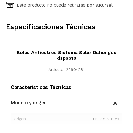
Este producto no puede retirarse por sucursal
Ingresá código postal (sólo números)
CALCULAR
Especificaciones Técnicas
Bolas Antiestres Sistema Solar Dshengoo
dspsb10
Artículo:
22904281
Características Técnicas
Modelo y origen
Origen
United States