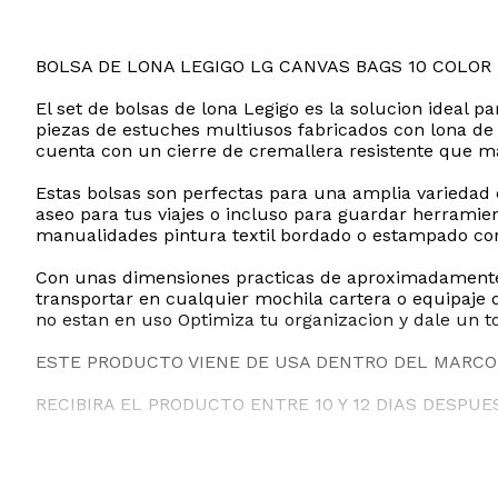
BOLSA DE LONA LEGIGO LG CANVAS BAGS 10 COLOR
El set de bolsas de lona Legigo es la solucion ideal 
piezas de estuches multiusos fabricados con lona de a
cuenta con un cierre de cremallera resistente que 
Estas bolsas son perfectas para una amplia variedad 
aseo para tus viajes o incluso para guardar herramien
manualidades pintura textil bordado o estampado conv
Con unas dimensiones practicas de aproximadamente 2
transportar en cualquier mochila cartera o equipaje
no estan en uso Optimiza tu organizacion y dale un to
ESTE PRODUCTO VIENE DE USA DENTRO DEL MARCO 
RECIBIRA EL PRODUCTO ENTRE 10 Y 12 DIAS DESPUE