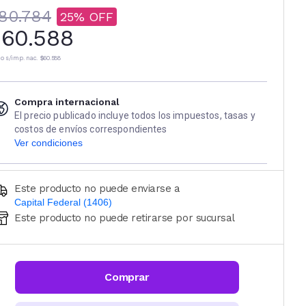
80.784
25
60.588
io s/imp. nac.
$60.588
Compra internacional
El precio publicado incluye todos los impuestos, tasas y
costos de envíos correspondientes
Ver condiciones
Este producto no puede enviarse a
Capital Federal (1406)
Este producto no puede retirarse por sucursal
Ingresá código postal (sólo números)
CALCULAR
Comprar