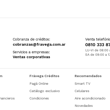
Cobranza de créditos:
Venta telefóni
cobranzas@fravega.com.ar
0810 333 8
LU-VI de 08:00 
Servicios a empresas:
SA de 09:00 a 1
Ventas corporativas
om
Frávega Créditos
Recomendados
Pagá Online
Smart TV
Catálogo exclusivo
Celulares
nancieros
Condiciones
Aire acondicionado
Novedades