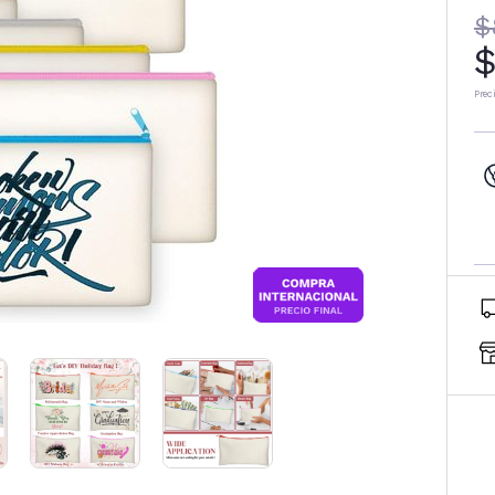
$
$
Prec