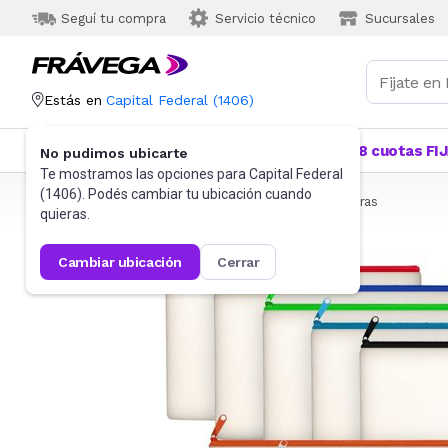
Seguí tu compra
Servicio técnico
Sucursales
Estás en
Capital Federal
(
1406
)
Categorías
Más Vendidos
Ofertas
18 cuotas FI
No pudimos ubicarte
Te mostramos las opciones para
Capital Federal
(
1406
). Podés cambiar tu ubicación cuando
Frávega
Artículos de Librería y Papelería
Cartucheras
quieras.
cambiar ubicación
cerrar