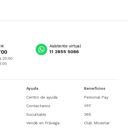
ca:
Asistente virtual
700
11 2855 5086
a 20:00
3:00
Ayuda
Beneficios
Centro de ayuda
Personal Pay
Contactanos
YPF
Sucursales
365
Vendé en Frávega
Club Movistar