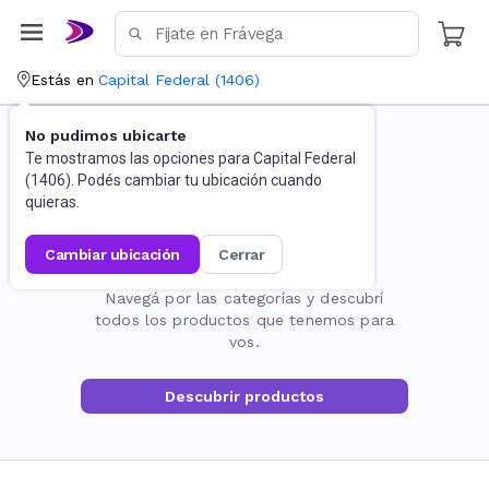
Estás en
Capital Federal
(
1406
)
No pudimos ubicarte
Te mostramos las opciones para
Capital Federal
(
1406
). Podés cambiar tu ubicación cuando
quieras.
cambiar ubicación
cerrar
La página no existe
Navegá por las categorías y descubrí
todos los productos que tenemos para
vos.
Descubrir productos