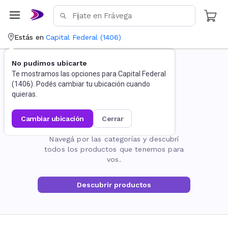
Estás en
Capital Federal
(
1406
)
No pudimos ubicarte
Te mostramos las opciones para
Capital Federal
(
1406
). Podés cambiar tu ubicación cuando
quieras.
cambiar ubicación
cerrar
La página no existe
Navegá por las categorías y descubrí
todos los productos que tenemos para
vos.
Descubrir productos