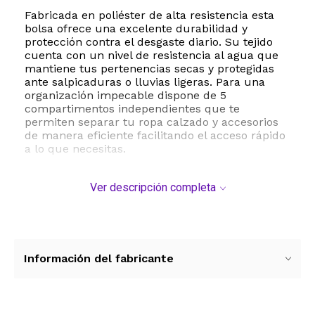
Fabricada en poliéster de alta resistencia esta
bolsa ofrece una excelente durabilidad y
protección contra el desgaste diario. Su tejido
cuenta con un nivel de resistencia al agua que
mantiene tus pertenencias secas y protegidas
ante salpicaduras o lluvias ligeras. Para una
organización impecable dispone de 5
compartimentos independientes que te
permiten separar tu ropa calzado y accesorios
de manera eficiente facilitando el acceso rápido
a lo que necesitas.
La comodidad de transporte está garantizada
Ver descripción completa
gracias a su asa de agarre reforzada y un
sistema de mango telescópico que facilita su
traslado en aeropuertos y terminales. Su cierre
de cremallera de alta calidad asegura que todo
permanezca en su lugar durante el trayecto.
Con un peso ultra ligero de solo 454 gramos no
Información del fabricante
añade carga innecesaria a tu equipaje
permitiéndote maximizar el límite de peso
permitido. Ya sea para un viaje de carretera
vacaciones o uso diario esta bolsa de lona ofrece