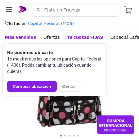
Estás en
Capital Federal
(
1406
)
Más Vendidos
Ofertas
18 cuotas FIJAS
Especial Caf
No pudimos ubicarte
Accesorios
Bolsos y Bolsas
Te mostramos las opciones para
Capital Federal
(
1406
). Podés cambiar tu ubicación cuando
quieras.
cambiar ubicación
cerrar