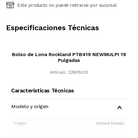
Este producto no puede retirarse por sucursal
Ingresá código postal (sólo números)
CALCULAR
Especificaciones Técnicas
Bolso de Lona Rockland PTB419 NEWMULPI 19
Pulgadas
Artículo:
22905033
Características Técnicas
Modelo y origen
Origen
United States