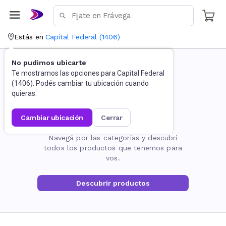
Estás en
Capital Federal
(
1406
)
No pudimos ubicarte
Te mostramos las opciones para
Capital Federal
(
1406
). Podés cambiar tu ubicación cuando
quieras.
cambiar ubicación
cerrar
La página no existe
Navegá por las categorías y descubrí
todos los productos que tenemos para
vos.
Descubrir productos