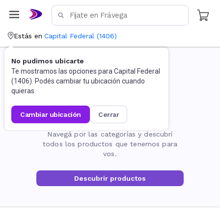
Estás en
Capital Federal
(
1406
)
No pudimos ubicarte
Te mostramos las opciones para
Capital Federal
(
1406
). Podés cambiar tu ubicación cuando
quieras.
cambiar ubicación
cerrar
La página no existe
Navegá por las categorías y descubrí
todos los productos que tenemos para
vos.
Descubrir productos