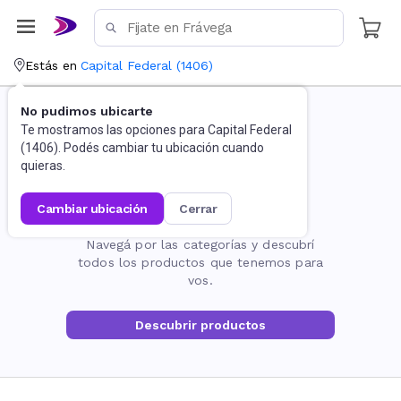
Estás en
Capital Federal
(
1406
)
No pudimos ubicarte
Te mostramos las opciones para
Capital Federal
(
1406
). Podés cambiar tu ubicación cuando
quieras.
cambiar ubicación
cerrar
La página no existe
Navegá por las categorías y descubrí
todos los productos que tenemos para
vos.
Descubrir productos