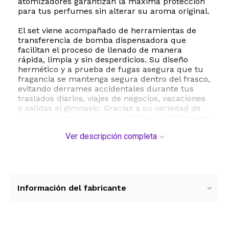
atomizadores garantizan la máxima protección
para tus perfumes sin alterar su aroma original.
El set viene acompañado de herramientas de
transferencia de bomba dispensadora que
facilitan el proceso de llenado de manera
rápida, limpia y sin desperdicios. Su diseño
hermético y a prueba de fugas asegura que tu
fragancia se mantenga segura dentro del frasco,
evitando derrames accidentales durante tus
traslados diarios, viajes de negocios, vacaciones
o salidas al gimnasio. Gracias a su variedad de
colores, podrás organizar y distinguir fácilmente
diferentes lociones, colonias o aceites
Ver descripción completa
esenciales.
Especificaciones técnicas:
- Marca: Boao
- Capacidad: 5 ml por botella
- Cantidad: 10 botellas atomizadoras y
Información del fabricante
herramientas de transferencia
- Material: Carcasa de aluminio y contenedor
interno de vidrio
- Dimensiones de cada botella: 8.5 cm de alto x