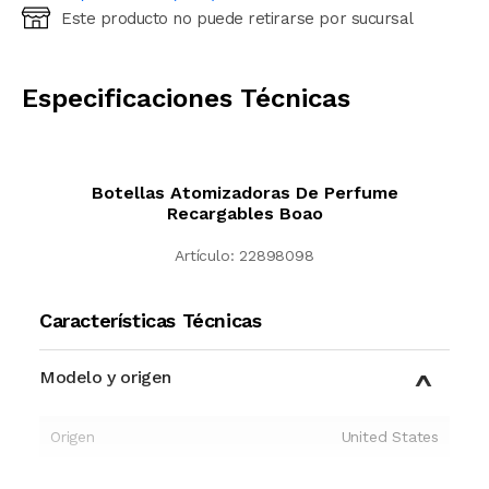
Este producto no puede retirarse por sucursal
Ingresá código postal (sólo números)
CALCULAR
Especificaciones Técnicas
Botellas Atomizadoras De Perfume
Recargables Boao
Artículo:
22898098
Características Técnicas
Modelo y origen
Origen
United States