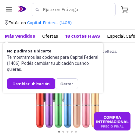
Estás en
Capital Federal
(
1406
)
Más Vendidos
Ofertas
18 cuotas FIJAS
Especial Caf
No pudimos ubicarte
Belleza y Cuidado Corporal
Accesorios de belleza
Te mostramos las opciones para
Capital Federal
(
1406
). Podés cambiar tu ubicación cuando
quieras.
cambiar ubicación
cerrar