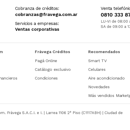
Cobranza de créditos:
Venta telefóni
cobranzas@fravega.com.ar
0810 333 8
LU-VI de 08:00 
Servicios a empresas:
SA de 09:00 a 1
Ventas corporativas
om
Frávega Créditos
Recomendados
Pagá Online
Smart TV
Catálogo exclusivo
Celulares
nancieros
Condiciones
Aire acondicionado
Novedades
Más vendidos Market
com.
Frávega S.A.C.I. e I. | Larrea 1106 2° Piso (C1117ABH) | Ciudad de