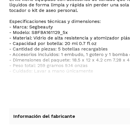
líquidos de forma limpia y rápida sin perder una sola 
tocador o kit de aseo personal.
Especificaciones técnicas y dimensiones:
- Marca: Segbeauty
- Modelo: SBFBA161129_5x
- Material: Vidrio de alta resistencia y atomizador plás
- Capacidad por botella: 20 ml 0.7 fl oz
- Cantidad de piezas: 5 botellas recargables
- Accesorios incluidos: 1 embudo, 1 gotero y 1 bomba 
- Dimensiones del paquete: 18.5 x 12 x 4.2 cm 7.28 x 4
- Peso total: 259 gramos 9.14 onzas
- Cuidado: Lavar a mano únicamente
ESTE PRODUCTO VIENE DE USA DENTRO DEL MARCO 
RECIBIRA EL PRODUCTO ENTRE 10 Y 12 DIAS DESPUE
Información del fabricante