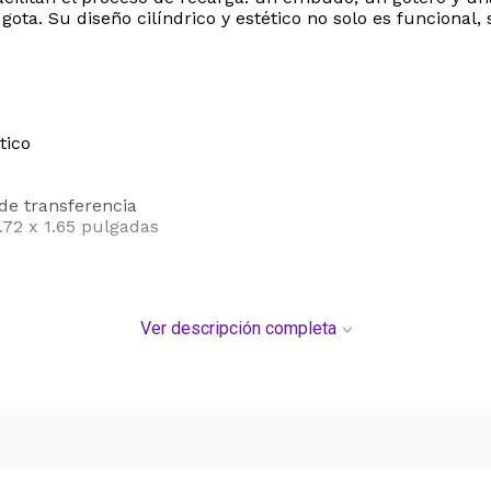
gota. Su diseño cilíndrico y estético no solo es funcional
tico
de transferencia
.72 x 1.65 pulgadas
DEL SERVICIO "PUERTA A PUERTA" QUE RIGE PARA LOS 
Ver descripción completa
S DE SU COMPRA.