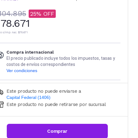
104.895
25
78.671
io s/imp. nac.
$78.671
Compra internacional
El precio publicado incluye todos los impuestos, tasas y
costos de envíos correspondientes
Ver condiciones
Este producto no puede enviarse a
Capital Federal (1406)
Este producto no puede retirarse por sucursal
Ingresá código postal (sólo números)
CALCULAR
Comprar