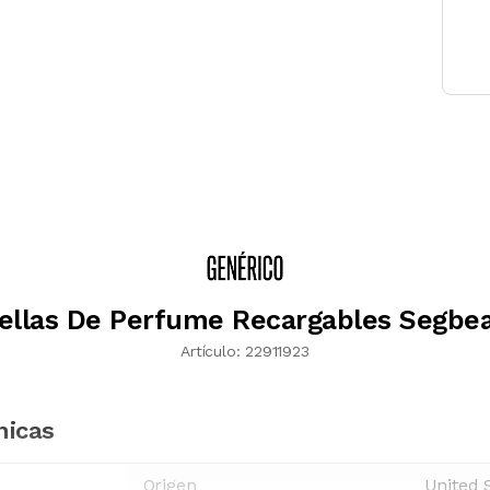
ellas De Perfume Recargables Segbe
Artículo:
22911923
nicas
Origen
United 