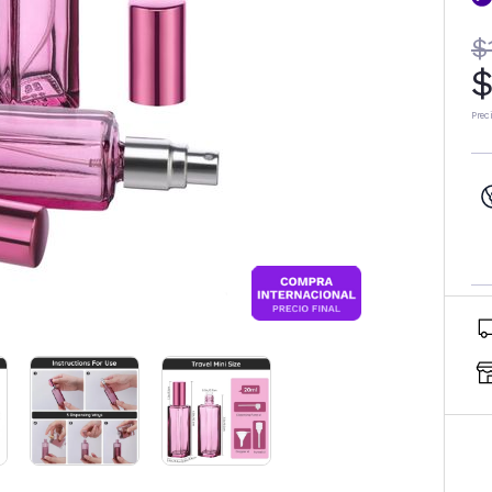
$
$
Prec