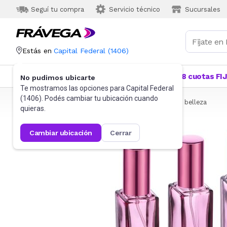
Seguí tu compra
Servicio técnico
Sucursales
Estás en
Capital Federal
(
1406
)
Categorías
Más Vendidos
Ofertas
18 cuotas FI
No pudimos ubicarte
Te mostramos las opciones para
Capital Federal
(
1406
). Podés cambiar tu ubicación cuando
Frávega
Belleza y Cuidado Corporal
Accesorios de belleza
quieras.
cambiar ubicación
cerrar