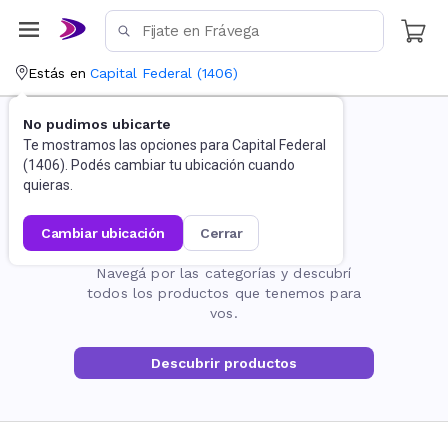
Estás en
Capital Federal
(
1406
)
No pudimos ubicarte
Te mostramos las opciones para
Capital Federal
(
1406
). Podés cambiar tu ubicación cuando
quieras.
cambiar ubicación
cerrar
La página no existe
Navegá por las categorías y descubrí
todos los productos que tenemos para
vos.
Descubrir productos