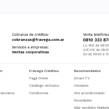
Cobranza de créditos:
Venta telefónic
cobranzas@fravega.com.ar
0810 333 87
LU-MIE de 08:00
Servicios a empresas:
JUE-VIE de 08:0
Ventas corporativas
SA de 09:00 a 13
om
Frávega Créditos
Recomendados
Pagá Online
Smart TV
Catálogo exclusivo
Celulares
nancieros
Condiciones
Aire acondicionado
Novedades
Más vendidos Market