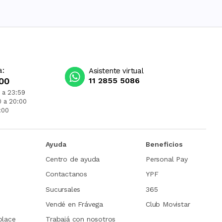
a:
Asistente virtual
00
11 2855 5086
 a 23:59
0 a 20:00
:00
Ayuda
Beneficios
Centro de ayuda
Personal Pay
Contactanos
YPF
Sucursales
365
Vendé en Frávega
Club Movistar
place
Trabajá con nosotros