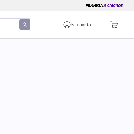
Mi cuenta
s