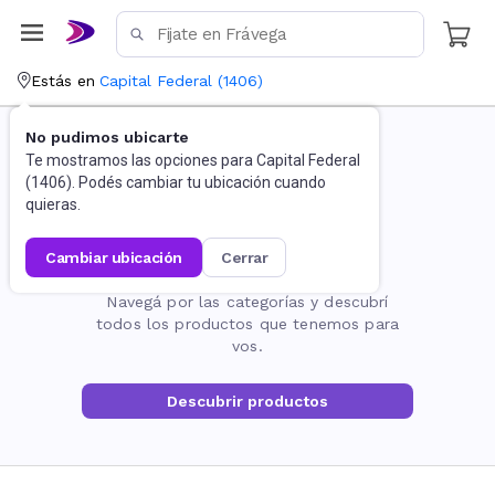
Estás en
Capital Federal
(
1406
)
No pudimos ubicarte
Te mostramos las opciones para
Capital Federal
(
1406
). Podés cambiar tu ubicación cuando
quieras.
cambiar ubicación
cerrar
La página no existe
Navegá por las categorías y descubrí
todos los productos que tenemos para
vos.
Descubrir productos