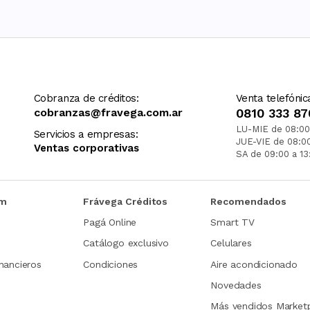
Cobranza de créditos:
Venta telefónic
cobranzas@fravega.com.ar
0810 333 87
LU-MIE de 08:00
Servicios a empresas:
JUE-VIE de 08:0
Ventas corporativas
SA de 09:00 a 13
om
Frávega Créditos
Recomendados
Pagá Online
Smart TV
Catálogo exclusivo
Celulares
nancieros
Condiciones
Aire acondicionado
Novedades
Más vendidos Market