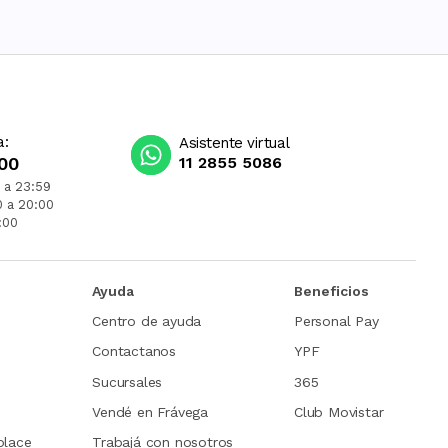
a:
Asistente virtual
00
11 2855 5086
 a 23:59
0 a 20:00
:00
Ayuda
Beneficios
Centro de ayuda
Personal Pay
Contactanos
YPF
Sucursales
365
Vendé en Frávega
Club Movistar
place
Trabajá con nosotros