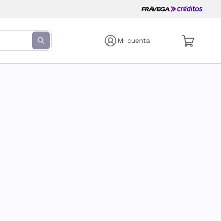
Mi cuenta
s