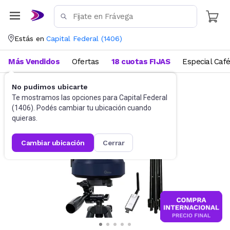
Estás en
Capital Federal
(
1406
)
Más Vendidos
Ofertas
18 cuotas FIJAS
Especial Caf
No pudimos ubicarte
Accesorios de Informática
WebCam
Te mostramos las opciones para
Capital Federal
(
1406
). Podés cambiar tu ubicación cuando
quieras.
cambiar ubicación
cerrar