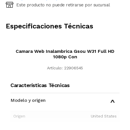
Este producto no puede retirarse por sucursal
Ingresá código postal (sólo números)
CALCULAR
Especificaciones Técnicas
Camara Web Inalambrica Gsou W31 Full HD
1080p Con
Artículo:
22906545
Características Técnicas
Modelo y origen
Origen
United States