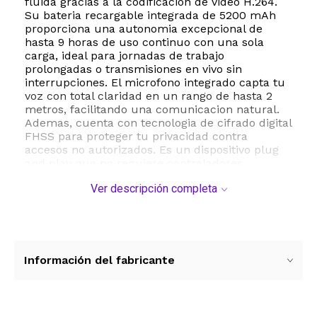
fluida gracias a la codificacion de video H.264.
Su bateria recargable integrada de 5200 mAh
proporciona una autonomia excepcional de
hasta 9 horas de uso continuo con una sola
carga, ideal para jornadas de trabajo
prolongadas o transmisiones en vivo sin
interrupciones. El microfono integrado capta tu
voz con total claridad en un rango de hasta 2
metros, facilitando una comunicacion natural.
Ademas, cuenta con tecnologia de cifrado digital
FHSS para proteger tu privacidad contra
accesos no autorizados. Es un dispositivo plug
and play que no requiere controladores
adicionales y es ampliamente compatible con
Ver descripción completa
sistemas operativos Windows, macOS, Chrome
OS y Linux, asi como con las principales
plataformas de comunicacion como Zoom,
Microsoft Teams, Google Meet y Skype.
ESTE PRODUCTO VIENE DE USA DENTRO DEL
Información del fabricante
MARCO DEL SERVICIO "PUERTA A PUERTA" QUE
RIGE PARA LOS ENVíOS POSTALES
INTERNACIONALES.