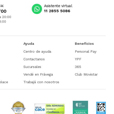
ca:
Asistente virtual
700
11 2855 5086
a 20:00
3:00
Ayuda
Beneficios
Centro de ayuda
Personal Pay
Contactanos
YPF
Sucursales
365
Vendé en Frávega
Club Movistar
place
Trabajá con nosotros