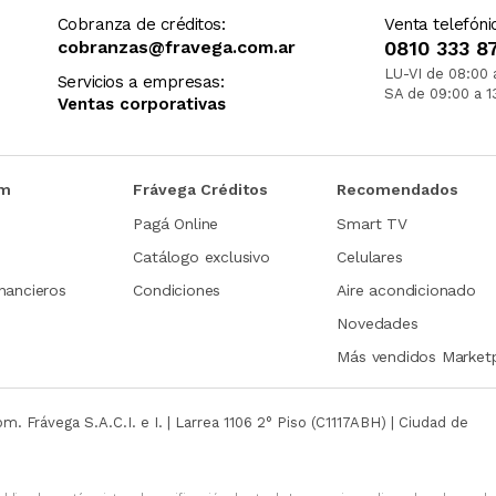
Cobranza de créditos:
Venta telefóni
cobranzas@fravega.com.ar
0810 333 8
LU-VI de 08:00 
Servicios a empresas:
SA de 09:00 a 1
Ventas corporativas
om
Frávega Créditos
Recomendados
Pagá Online
Smart TV
Catálogo exclusivo
Celulares
nancieros
Condiciones
Aire acondicionado
Novedades
Más vendidos Market
com.
Frávega S.A.C.I. e I. | Larrea 1106 2° Piso (C1117ABH) | Ciudad de