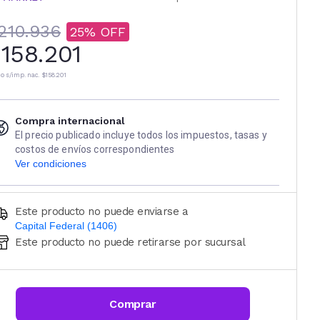
210.936
25
158.201
io s/imp. nac.
$158.201
Compra internacional
El precio publicado incluye todos los impuestos, tasas y
costos de envíos correspondientes
Ver condiciones
Este producto no puede enviarse a
Capital Federal (1406)
Este producto no puede retirarse por sucursal
Ingresá código postal (sólo números)
CALCULAR
Comprar