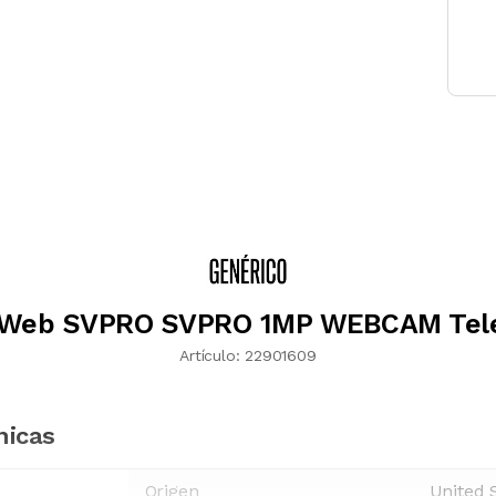
Web SVPRO SVPRO 1MP WEBCAM Tele
Artículo:
22901609
nicas
Origen
United 