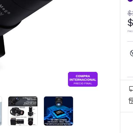
$
$
Prec