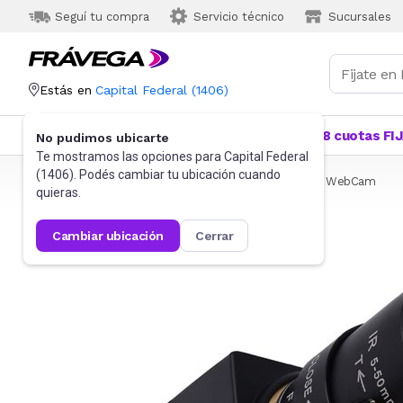
Seguí tu compra
Servicio técnico
Sucursales
Estás en
Capital Federal
(
1406
)
Categorías
Más Vendidos
Ofertas
18 cuotas FI
No pudimos ubicarte
Te mostramos las opciones para
Capital Federal
(
1406
). Podés cambiar tu ubicación cuando
Frávega
Informática
Accesorios de Informática
WebCam
quieras.
cambiar ubicación
cerrar