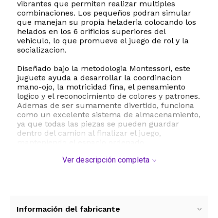
vibrantes que permiten realizar multiples
combinaciones. Los pequeños podran simular
que manejan su propia heladeria colocando los
helados en los 6 orificios superiores del
vehiculo, lo que promueve el juego de rol y la
socializacion.
Diseñado bajo la metodologia Montessori, este
juguete ayuda a desarrollar la coordinacion
mano-ojo, la motricidad fina, el pensamiento
logico y el reconocimiento de colores y patrones.
Ademas de ser sumamente divertido, funciona
como un excelente sistema de almacenamiento,
ya que todas las piezas se pueden guardar
dentro del camion al finalizar el juego,
manteniendo el espacio ordenado.
Ver descripción completa
Fabricado con madera maciza de alta calidad y
pintura a base de agua no toxica, garantiza la
maxima seguridad para los niños gracias a sus
bordes redondeados y suaves sin rebabas. Con
un peso de 2 libras y dimensiones de 24 por 15
centimetros, es un juguete resistente y
Información del fabricante
duradero ideal para regalar en cumpleaños y