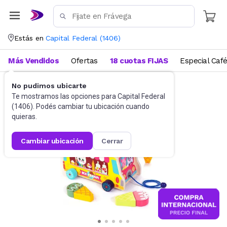
Estás en
Capital Federal
(
1406
)
Más Vendidos
Ofertas
18 cuotas FIJAS
Especial Caf
No pudimos ubicarte
Sets y otros
Juegos de Cocina
Te mostramos las opciones para
Capital Federal
(
1406
). Podés cambiar tu ubicación cuando
quieras.
cambiar ubicación
cerrar