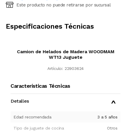
Este producto no puede retirarse por sucursal
Ingresá código postal (sólo números)
CALCULAR
Especificaciones Técnicas
Camion de Helados de Madera WOODMAM
WT13 Juguete
Artículo:
22903624
Características Técnicas
Detalles
Edad recomendada
3 a 5 años
Tipo de juguete de cocina
Otros