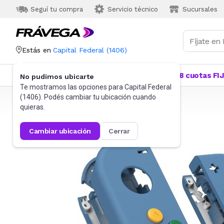
Seguí tu compra
Servicio técnico
Sucursales
Estás en
Capital Federal
(
1406
)
Categorías
Más Vendidos
Ofertas
18 cuotas FI
No pudimos ubicarte
Te mostramos las opciones para
Capital Federal
(
1406
). Podés cambiar tu ubicación cuando
Frávega
Videojuegos
Accesorios
quieras.
cambiar ubicación
cerrar