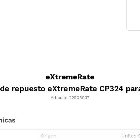
eXtremeRate
 de repuesto eXtremeRate CP324 para
Artículo:
22905037
nicas
Origen
United 