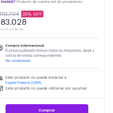
Producto de nuestra red de proveedores
110.704
25
83.028
io s/imp. nac.
$83.028
Compra internacional
El precio publicado incluye todos los impuestos, tasas y
costos de envíos correspondientes
Ver condiciones
Este producto no puede enviarse a
Capital Federal (1406)
Este producto no puede retirarse por sucursal
Ingresá código postal (sólo números)
CALCULAR
Comprar