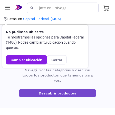
Estás en
Capital Federal
(
1406
)
No pudimos ubicarte
Te mostramos las opciones para
Capital Federal
(
1406
). Podés cambiar tu ubicación cuando
quieras.
cambiar ubicación
cerrar
La página no existe
Navegá por las categorías y descubrí
todos los productos que tenemos para
vos.
Descubrir productos