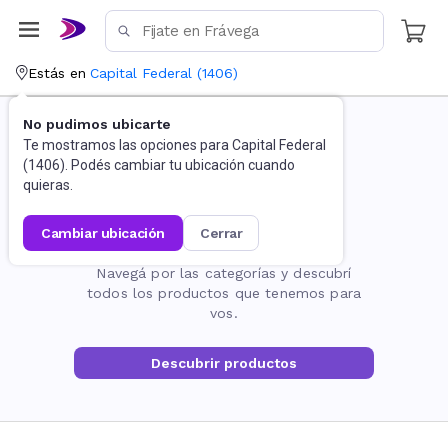
Estás en
Capital Federal
(
1406
)
No pudimos ubicarte
Te mostramos las opciones para
Capital Federal
(
1406
). Podés cambiar tu ubicación cuando
quieras.
cambiar ubicación
cerrar
La página no existe
Navegá por las categorías y descubrí
todos los productos que tenemos para
vos.
Descubrir productos