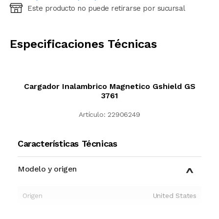
Este producto no puede retirarse por sucursal
Ingresá código postal (sólo números)
CALCULAR
Especificaciones Técnicas
Cargador Inalambrico Magnetico Gshield GS
3761
Artículo:
22906249
Características Técnicas
Modelo y origen
Origen
United States