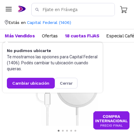
Estás en
Capital Federal
(
1406
)
Más Vendidos
Ofertas
18 cuotas FIJAS
Especial Caf
No pudimos ubicarte
Cargadores
Cargadores portátiles
Te mostramos las opciones para
Capital Federal
(
1406
). Podés cambiar tu ubicación cuando
quieras.
cambiar ubicación
cerrar