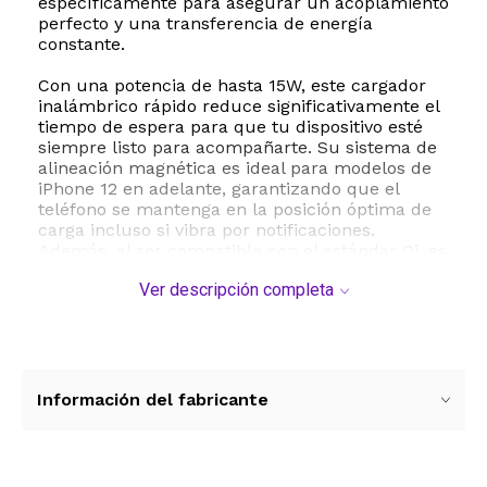
específicamente para asegurar un acoplamiento
perfecto y una transferencia de energía
constante.
Con una potencia de hasta 15W, este cargador
inalámbrico rápido reduce significativamente el
tiempo de espera para que tu dispositivo esté
siempre listo para acompañarte. Su sistema de
alineación magnética es ideal para modelos de
iPhone 12 en adelante, garantizando que el
teléfono se mantenga en la posición óptima de
carga incluso si vibra por notificaciones.
Además, al ser compatible con el estándar Qi, es
un dispositivo sumamente versátil que te
Ver descripción completa
permite cargar otros teléfonos inteligentes y
accesorios como auriculares AirPods con
estuche de carga inalámbrica.
El cargador cuenta con un conector de entrada
USB Tipo C, el estándar moderno que asegura
Información del fabricante
una excelente conductividad y compatibilidad
con los adaptadores de corriente actuales. Su
cable integrado de 1 metro de longitud te brinda
la flexibilidad necesaria para colocarlo en tu