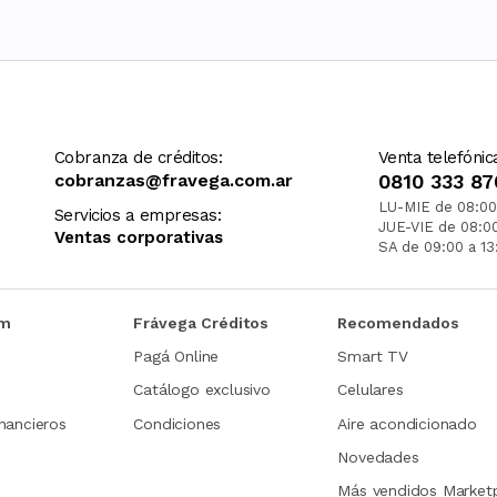
Cobranza de créditos:
Venta telefónic
cobranzas@fravega.com.ar
0810 333 87
LU-MIE de 08:00
Servicios a empresas:
JUE-VIE de 08:0
Ventas corporativas
SA de 09:00 a 13
om
Frávega Créditos
Recomendados
Pagá Online
Smart TV
Catálogo exclusivo
Celulares
nancieros
Condiciones
Aire acondicionado
Novedades
Más vendidos Market