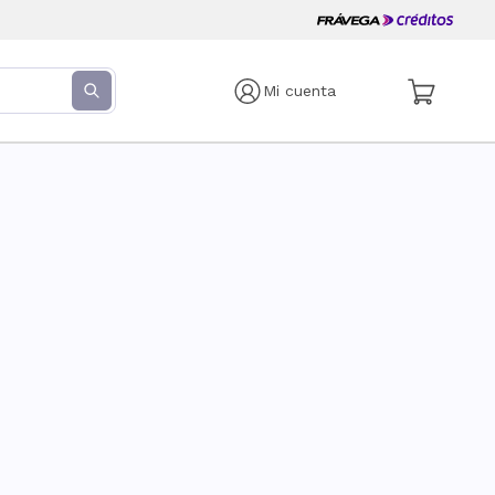
Mi cuenta
s