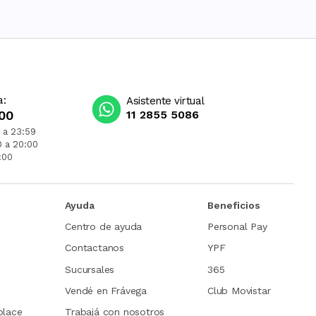
a:
Asistente virtual
00
11 2855 5086
 a 23:59
0 a 20:00
:00
Ayuda
Beneficios
Centro de ayuda
Personal Pay
Contactanos
YPF
Sucursales
365
Vendé en Frávega
Club Movistar
place
Trabajá con nosotros