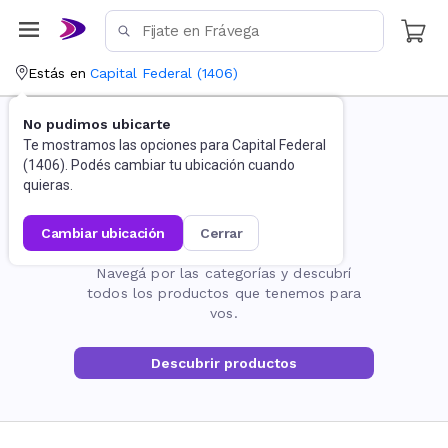
Estás en
Capital Federal
(
1406
)
No pudimos ubicarte
Te mostramos las opciones para
Capital Federal
(
1406
). Podés cambiar tu ubicación cuando
quieras.
cambiar ubicación
cerrar
La página no existe
Navegá por las categorías y descubrí
todos los productos que tenemos para
vos.
Descubrir productos