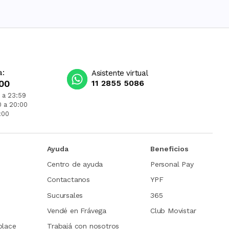
a:
Asistente virtual
00
11 2855 5086
 a 23:59
0 a 20:00
:00
Ayuda
Beneficios
Centro de ayuda
Personal Pay
Contactanos
YPF
Sucursales
365
Vendé en Frávega
Club Movistar
place
Trabajá con nosotros