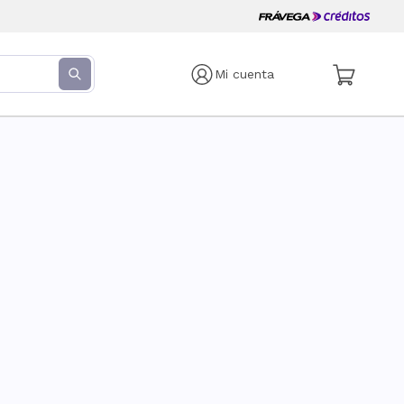
Mi cuenta
s