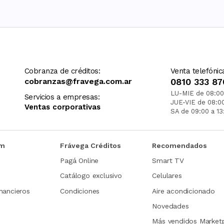
Cobranza de créditos:
Venta telefónic
cobranzas@fravega.com.ar
0810 333 87
LU-MIE de 08:00
Servicios a empresas:
JUE-VIE de 08:0
Ventas corporativas
SA de 09:00 a 13
om
Frávega Créditos
Recomendados
Pagá Online
Smart TV
Catálogo exclusivo
Celulares
nancieros
Condiciones
Aire acondicionado
Novedades
Más vendidos Market