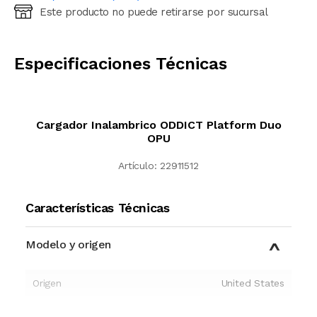
Este producto no puede retirarse por sucursal
Ingresá código postal (sólo números)
CALCULAR
Especificaciones Técnicas
Cargador Inalambrico ODDICT Platform Duo
OPU
Artículo:
22911512
Características Técnicas
Modelo y origen
Origen
United States