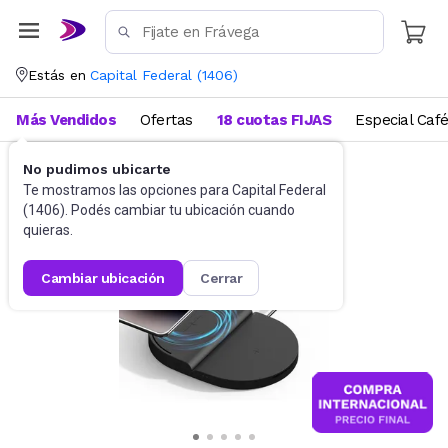
Estás en
Capital Federal
(
1406
)
Más Vendidos
Ofertas
18 cuotas FIJAS
Especial Caf
No pudimos ubicarte
Cargadores
Cargadores portátiles
Te mostramos las opciones para
Capital Federal
(
1406
). Podés cambiar tu ubicación cuando
quieras.
cambiar ubicación
cerrar