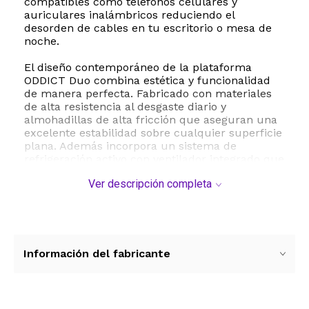
compatibles como teléfonos celulares y
auriculares inalámbricos reduciendo el
desorden de cables en tu escritorio o mesa de
noche.
El diseño contemporáneo de la plataforma
ODDICT Duo combina estética y funcionalidad
de manera perfecta. Fabricado con materiales
de alta resistencia al desgaste diario y
almohadillas de alta fricción que aseguran una
excelente estabilidad sobre cualquier superficie
plana. Además incorpora un sistema de
refrigeración activo con ventilador integrado que
disipa el calor de manera eficiente reduciendo
Ver descripción completa
la pérdida de energía y protegiendo la vida útil
de la batería de tus dispositivos durante
sesiones de carga prolongadas.
Este modelo incluye un cable de resorte de
metal de 1.5 metros que aporta durabilidad y un
Información del fabricante
toque sofisticado al conjunto. Es importante
tener en cuenta que el adaptador de corriente
de pared no viene incluido en el empaque por lo
que se recomienda utilizar un cargador de