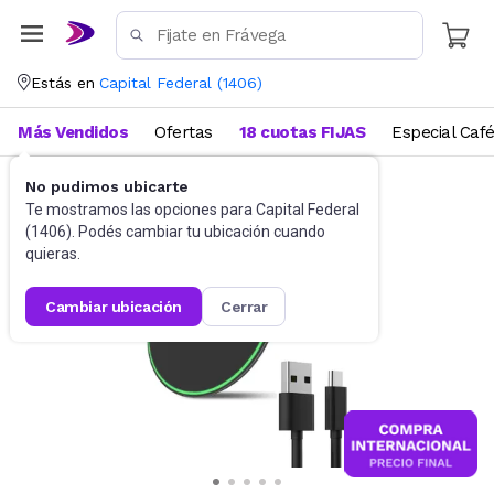
Estás en
Capital Federal
(
1406
)
Más Vendidos
Ofertas
18 cuotas FIJAS
Especial Caf
No pudimos ubicarte
Cargadores
Cargadores portátiles
Te mostramos las opciones para
Capital Federal
(
1406
). Podés cambiar tu ubicación cuando
quieras.
cambiar ubicación
cerrar