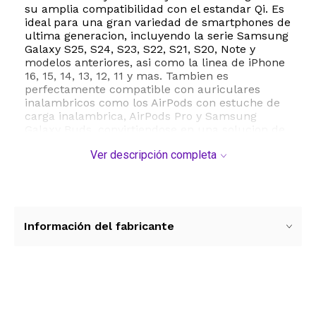
su amplia compatibilidad con el estandar Qi. Es
ideal para una gran variedad de smartphones de
ultima generacion, incluyendo la serie Samsung
Galaxy S25, S24, S23, S22, S21, S20, Note y
modelos anteriores, asi como la linea de iPhone
16, 15, 14, 13, 12, 11 y mas. Tambien es
perfectamente compatible con auriculares
inalambricos como los AirPods con estuche de
carga inalambrica, AirPods Pro y Samsung
Galaxy Buds, convirtiendose en una solucion de
carga universal para tu escritorio o mesa de
Ver descripción completa
noche.
El cargador inalambrico oHonncLy esta diseñado
pensando en la comodidad y la seguridad.
Cuenta con tecnologia avanzada de proteccion
contra sobretensiones, control de temperatura
Información del fabricante
inteligente y deteccion de objetos extraños para
evitar sobrecalentamientos. Ademas, es
compatible con fundas protectoras de hasta 5
mm de grosor, lo que significa que no tendras
que quitar la carcasa de tu telefono para iniciar
Ver más contenido
la carga. Su indicador LED suave te permite