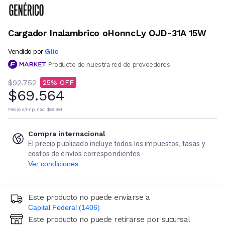
Cargador Inalambrico oHonncLy OJD-31A 15W
Glic
Vendido por
Producto de nuestra red de proveedores
$92.752
25
$69.564
Precio s/imp. nac.
$69.564
Compra internacional
El precio publicado incluye todos los impuestos, tasas y
costos de envíos correspondientes
Ver condiciones
Este producto no puede enviarse a
Capital Federal (1406)
Este producto no puede retirarse por sucursal
Ingresá código postal (sólo números)