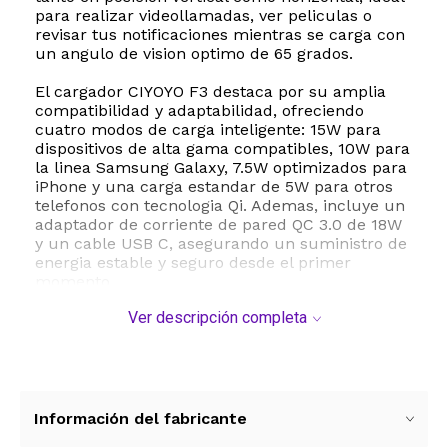
para realizar videollamadas, ver peliculas o
revisar tus notificaciones mientras se carga con
un angulo de vision optimo de 65 grados.
El cargador CIYOYO F3 destaca por su amplia
compatibilidad y adaptabilidad, ofreciendo
cuatro modos de carga inteligente: 15W para
dispositivos de alta gama compatibles, 10W para
la linea Samsung Galaxy, 7.5W optimizados para
iPhone y una carga estandar de 5W para otros
telefonos con tecnologia Qi. Ademas, incluye un
adaptador de corriente de pared QC 3.0 de 18W
y un cable USB C, asegurando un suministro de
energia estable y seguro desde el primer
momento.
Ver descripción completa
Este dispositivo esta diseñado pensando en tu
comodidad diaria. Es totalmente compatible con
fundas protectoras de hasta 5 mm de grosor,
evitando la molestia de tener que quitar la
carcasa cada vez que cargas. Su indicador LED
inteligente es amigable con el descanso, ya que
Información del fabricante
se apaga automaticamente despues de unos