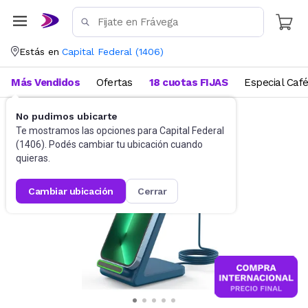
Estás en
Capital Federal
(
1406
)
Más Vendidos
Ofertas
18 cuotas FIJAS
Especial Caf
No pudimos ubicarte
Accesorios para Celulares
Soportes y otros
Te mostramos las opciones para
Capital Federal
(
1406
). Podés cambiar tu ubicación cuando
quieras.
cambiar ubicación
cerrar