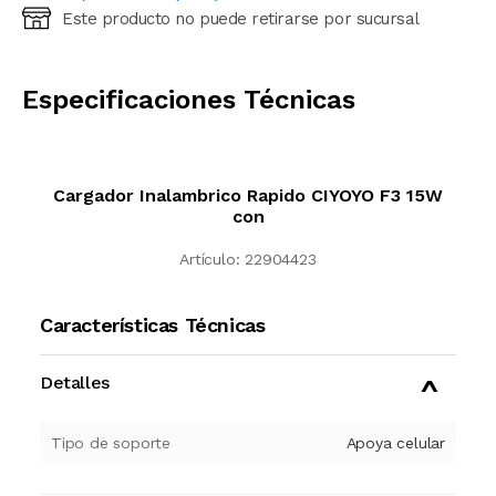
Este producto no puede retirarse por sucursal
Ingresá código postal (sólo números)
CALCULAR
Especificaciones Técnicas
Cargador Inalambrico Rapido CIYOYO F3 15W
con
Artículo:
22904423
Características Técnicas
Detalles
Tipo de soporte
Apoya celular