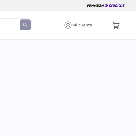
Mi cuenta
s