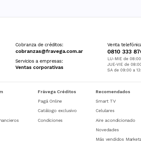
Cobranza de créditos:
Venta telefónic
cobranzas@fravega.com.ar
0810 333 87
LU-MIE de 08:00
Servicios a empresas:
JUE-VIE de 08:0
Ventas corporativas
SA de 09:00 a 13
om
Frávega Créditos
Recomendados
Pagá Online
Smart TV
Catálogo exclusivo
Celulares
nancieros
Condiciones
Aire acondicionado
Novedades
Más vendidos Market