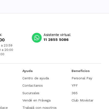
a:
Asistente virtual
00
11 2855 5086
 a 23:59
0 a 20:00
:00
Ayuda
Beneficios
Centro de ayuda
Personal Pay
Contactanos
YPF
Sucursales
365
Vendé en Frávega
Club Movistar
place
Trabajá con nosotros