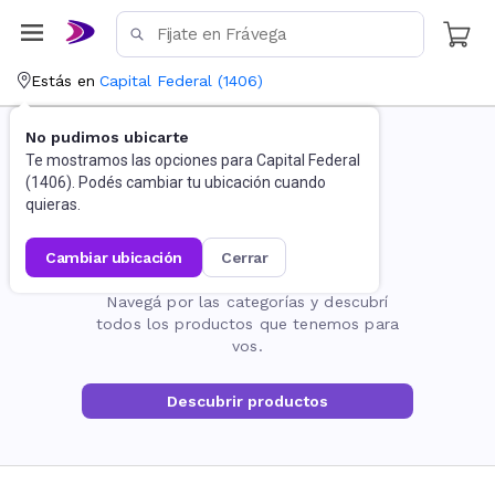
Estás en
Capital Federal
(
1406
)
No pudimos ubicarte
Te mostramos las opciones para
Capital Federal
(
1406
). Podés cambiar tu ubicación cuando
quieras.
cambiar ubicación
cerrar
La página no existe
Navegá por las categorías y descubrí
todos los productos que tenemos para
vos.
Descubrir productos