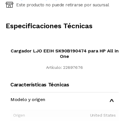
Este producto no puede retirarse por sucursal
Ingresá código postal (sólo números)
CALCULAR
Especificaciones Técnicas
Cargador LJO EEIH SK90B190474 para HP All in
One
Artículo:
22897676
Características Técnicas
Modelo y origen
Origen
United States