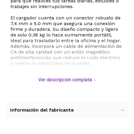
para que realices tus tareas diarias, estudies o
trabajes sin interrupciones.
El cargador cuenta con un conector robusto de
7.4 mm x 5.0 mm que asegura una conexión
firme y duradera. Su diseño compacto y ligero
de solo 0.36 kg lo hace sumamente portátil,
ideal para trasladarlo entre la oficina y el hogar.
Además, incorpora un cable de alimentación de
CA de alta calidad con un anillo magnético
antiinterferencias que reduce el ruido eléctrico
y mejora la estabilidad de la señal.
La seguridad es una prioridad en este
Ver descripción completa
adaptador. Está equipado con un chip
inteligente IC que ofrece protección integral
contra cortocircuitos, sobrecorriente,
sobrevoltaje y sobrecalentamiento interno.
Cuenta con certificaciones internacionales CE y
FCC, lo que garantiza un estándar de
Información del fabricante
fabricación superior y una larga vida útil para
proteger la integridad de tu valioso equipo HP.
Este cargador es ampliamente compatible con