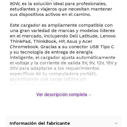
90W, es la solución ideal para profesionales,
estudiantes y viajeros que necesitan mantener
sus dispositivos activos en el camino.
Este cargador es ampliamente compatible con
una gran variedad de marcas y modelos líderes
en el mercado, incluyendo Dell Latitude, Lenovo
ThinkPad, ThinkBook, HP, Asus y Acer
Chromebook. Gracias a su conector USB Tipo C
y su tecnología de entrega de energía
inteligente, el cargador ajusta automáticamente
el voltaje y la corriente de salida 5V, 9V, 12V, 15V y
20V para adaptarse a los requerimientos
específicos de tu computadora portátil,
garantizando una carga óptima sin
sobrecalentamientos.
Ver descripción completa
La seguridad es una prioridad absoluta. Este
dispositivo cuenta con certificaciones
internacionales UL, CE, FCC y ROHS, lo que
asegura un estándar de calidad superior.
Incorpora múltiples sistemas de protección
activa contra sobretensión, sobrecorriente,
Información del fabricante