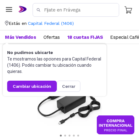
Estás en
Capital Federal
(
1406
)
Más Vendidos
Ofertas
18 cuotas FIJAS
Especial Caf
No pudimos ubicarte
Cargadores
Cargadores para auto
Te mostramos las opciones para
Capital Federal
(
1406
). Podés cambiar tu ubicación cuando
quieras.
cambiar ubicación
cerrar