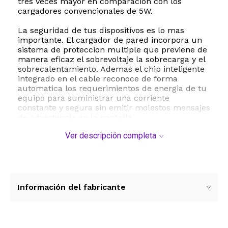
tres veces mayor en comparacion con los
cargadores convencionales de 5W.
La seguridad de tus dispositivos es lo mas
importante. El cargador de pared incorpora un
sistema de proteccion multiple que previene de
manera eficaz el sobrevoltaje la sobrecarga y el
sobrecalentamiento. Ademas el chip inteligente
integrado en el cable reconoce de forma
automatica los requerimientos de energia de tu
equipo para suministrar una corriente
constante y segura sin emitir molestos mensajes
de advertencia en la pantalla.
Ver descripción completa
Este cargador es ampliamente compatible con
una gran variedad de modelos incluyendo
iPhone 14, iPhone 13, iPhone 12, iPhone 11,
versiones Pro, Pro Max, Mini, SE, XS, XR, X, asi
como diversos modelos de iPad y AirPods. El
cable de 1.8 metros te brinda la longitud ideal
Información del fabricante
para usar tu dispositivo comodamente en la
oficina la casa o durante tus viajes mientras se
realiza la carga y la sincronizacion de datos a
velocidades de hasta 480 Mbps.