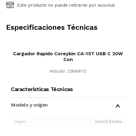
Este producto no puede retirarse por sucursal
Ingresá código postal (sólo números)
CALCULAR
Especificaciones Técnicas
Cargador Rapido Coreykin CA-15T USB C 20W
Con
Artículo:
22899172
Características Técnicas
Modelo y origen
Origen
United States