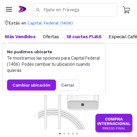
Estás en
Capital Federal
(
1406
)
Más Vendidos
Ofertas
18 cuotas FIJAS
Especial Caf
No pudimos ubicarte
Cargadores
Cargadores de pared
Te mostramos las opciones para
Capital Federal
(
1406
). Podés cambiar tu ubicación cuando
quieras.
cambiar ubicación
cerrar