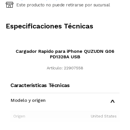
Este producto no puede retirarse por sucursal
Ingresá código postal (sólo números)
CALCULAR
Especificaciones Técnicas
Cargador Rapido para iPhone QUZUDN G06
PD1328A USB
Artículo:
22907558
Características Técnicas
Modelo y origen
Origen
United States