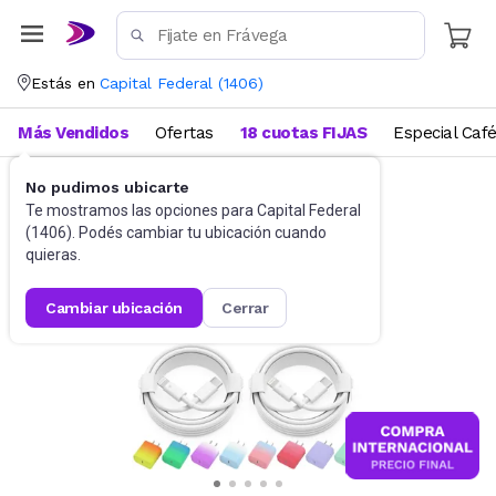
Estás en
Capital Federal
(
1406
)
Más Vendidos
Ofertas
18 cuotas FIJAS
Especial Caf
No pudimos ubicarte
Cargadores
Cargadores de pared
Te mostramos las opciones para
Capital Federal
(
1406
). Podés cambiar tu ubicación cuando
quieras.
cambiar ubicación
cerrar