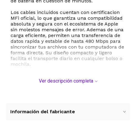
de bateria en cuestion de minutos.
Los cables incluidos cuentan con certificacion
MFi oficial, lo que garantiza una compatibilidad
absoluta y segura con el ecosistema de Apple
sin molestos mensajes de error. Ademas de una
carga eficiente, permiten una transferencia de
datos rapida y estable de hasta 480 Mbps para
sincronizar tus archivos con tu computadora de
forma directa. Su diseño compacto y ligero
facilita el transporte diario en cualquier bolso o
mochila.
Este cargador es compatible con una amplia
Ver descripción completa
gama de dispositivos, incluyendo iPhone 14, 13,
12, 11, Pro, Max, XR, XS, X, asi como diversos
modelos de iPad y AirPods. Su construccion
robusta en policarbonato asegura una larga vida
util y proteccion contra sobrecalentamientos y
sobrevoltajes, brindando una experiencia de uso
Información del fabricante
confiable y segura en todo momento.
ESTE PRODUCTO VIENE DE USA DENTRO DEL
MARCO DEL SERVICIO "PUERTA A PUERTA" QUE