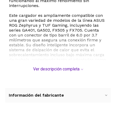
funcionando al máximo rendimiento sin
interrupciones.
Este cargador es ampliamente compatible con
una gran variedad de modelos de la línea ASUS
ROG Zephyrus y TUF Gaming, incluyendo las
series GA401, GA502, FX505 y FX705. Cuenta
con un conector de tipo barril de 6.0 por 3.7
milímetros que asegura una conexión firme y
estable. Su diseño inteligente incorpora un
sistema de disipación de calor que evita el
sobrecalentamiento incluso bajo máxima carga
de trabajo, protegiendo tanto el adaptador como
tu computadora portátil.
Ver descripción completa
La seguridad es una prioridad en este adaptador
de corriente. Está fabricado con materiales de
alta calidad como metal y plástico resistente a
impactos, y cuenta con tecnología de chip
integrado que ofrece protección avanzada
Información del fabricante
contra sobrecargas, cortocircuitos y
sobrecalentamiento. Su diseño compacto y
rectangular facilita el transporte en cualquier
mochila o maletín de laptop, con un peso ligero