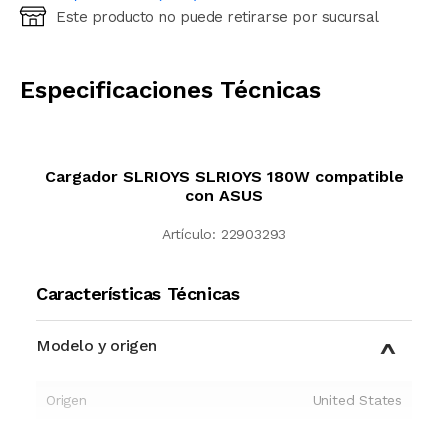
Este producto no puede retirarse por sucursal
Ingresá código postal (sólo números)
CALCULAR
Especificaciones Técnicas
Cargador SLRIOYS SLRIOYS 180W compatible
con ASUS
Artículo:
22903293
Características Técnicas
Modelo y origen
Origen
United States