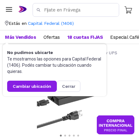
Estás en
Capital Federal
(
1406
)
Más Vendidos
Ofertas
18 cuotas FIJAS
Especial Caf
No pudimos ubicarte
Accesorios de Informática
Estabilizadores y UPS
Te mostramos las opciones para
Capital Federal
(
1406
). Podés cambiar tu ubicación cuando
quieras.
cambiar ubicación
cerrar