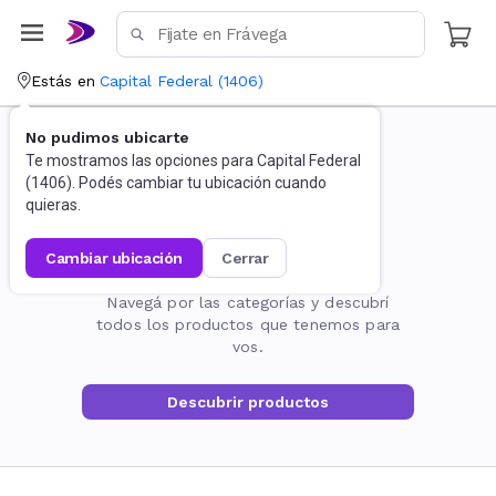
Estás en
Capital Federal
(
1406
)
No pudimos ubicarte
Te mostramos las opciones para
Capital Federal
(
1406
). Podés cambiar tu ubicación cuando
quieras.
cambiar ubicación
cerrar
La página no existe
Navegá por las categorías y descubrí
todos los productos que tenemos para
vos.
Descubrir productos