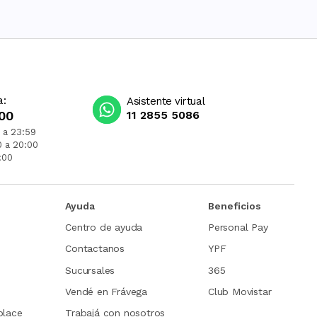
a:
Asistente virtual
00
11 2855 5086
 a 23:59
0 a 20:00
:00
Ayuda
Beneficios
Centro de ayuda
Personal Pay
Contactanos
YPF
Sucursales
365
Vendé en Frávega
Club Movistar
place
Trabajá con nosotros