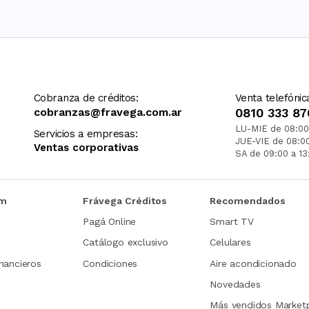
Cobranza de créditos:
Venta telefónic
cobranzas@fravega.com.ar
0810 333 87
LU-MIE de 08:00
Servicios a empresas:
JUE-VIE de 08:0
Ventas corporativas
SA de 09:00 a 13
om
Frávega Créditos
Recomendados
Pagá Online
Smart TV
Catálogo exclusivo
Celulares
nancieros
Condiciones
Aire acondicionado
Novedades
Más vendidos Market