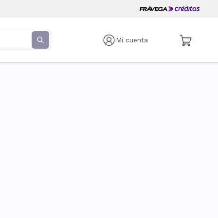
Mi cuenta
s