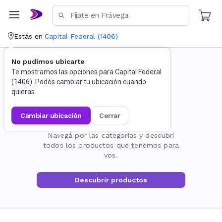
Estás en
Capital Federal
(
1406
)
No pudimos ubicarte
Te mostramos las opciones para
Capital Federal
(
1406
). Podés cambiar tu ubicación cuando
quieras.
cambiar ubicación
cerrar
La página no existe
Navegá por las categorías y descubrí
todos los productos que tenemos para
vos.
Descubrir productos