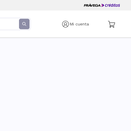
Mi cuenta
s