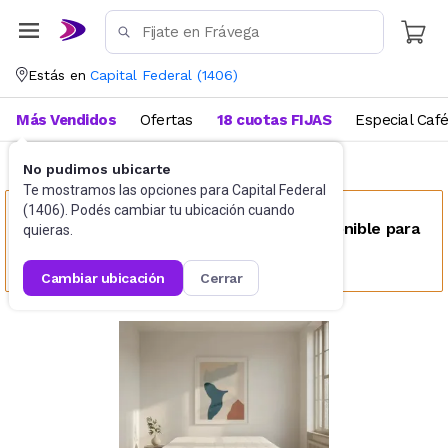
Estás en
Capital Federal
(
1406
)
Más Vendidos
Ofertas
18 cuotas FIJAS
Especial Caf
No pudimos ubicarte
Colchones tradicionales
2 plazas
Te mostramos las opciones para
Capital Federal
(
1406
). Podés cambiar tu ubicación cuando
Este producto no se encuentra disponible para
quieras.
tu ubicación
cambiar ubicación
cerrar