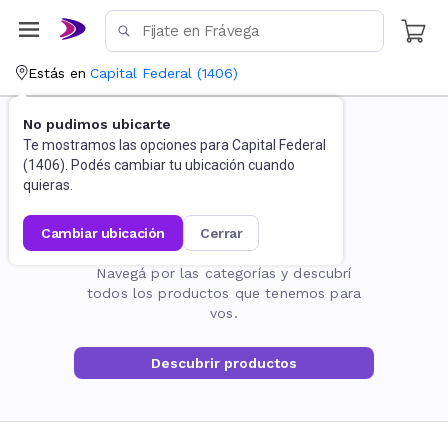
Estás en
Capital Federal
(
1406
)
No pudimos ubicarte
Te mostramos las opciones para
Capital Federal
(
1406
). Podés cambiar tu ubicación cuando
quieras.
cambiar ubicación
cerrar
La página no existe
Navegá por las categorías y descubrí
todos los productos que tenemos para
vos.
Descubrir productos