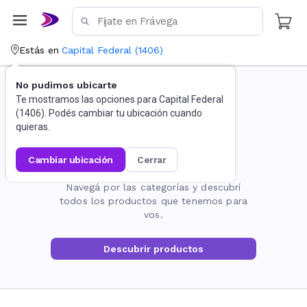
Estás en
Capital Federal
(
1406
)
No pudimos ubicarte
Te mostramos las opciones para
Capital Federal
(
1406
). Podés cambiar tu ubicación cuando
quieras.
cambiar ubicación
cerrar
La página no existe
Navegá por las categorías y descubrí
todos los productos que tenemos para
vos.
Descubrir productos